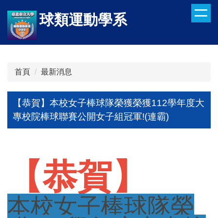
跳
球類運動學系
到
主
要
內
容
首頁
最新消息
區
【恭賀】本校女子棒球隊榮獲榮獲112學年度大
專校院棒球聯賽公開女子組冠軍!(連霸)
【恭賀】
本校女子棒球隊
榮