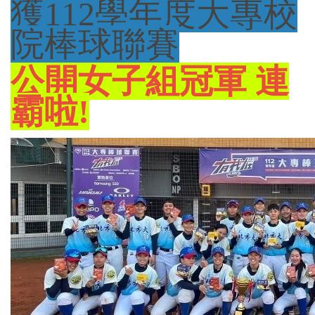
獲
112學年度大專校
院棒球聯賽
公開女子組冠軍 連
霸啦!