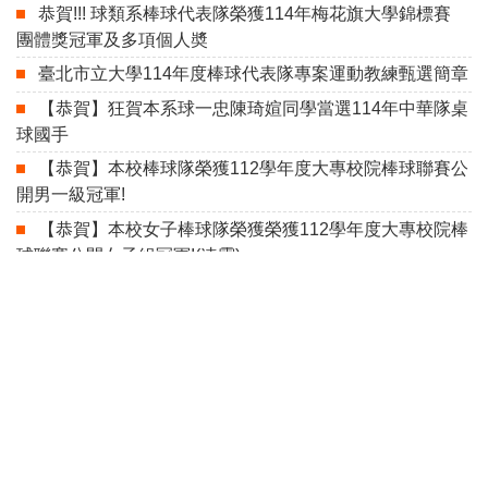
恭賀!!! 球類系棒球代表隊榮獲114年梅花旗大學錦標賽
團體獎冠軍及多項個人奬
臺北市立大學114年度棒球代表隊專案運動教練甄選簡章
【恭賀】狂賀本系球一忠陳琦媗同學當選114年中華隊桌
球國手
【恭賀】本校棒球隊榮獲112學年度大專校院棒球聯賽公
開男一級冠軍!
【恭賀】本校女子棒球隊榮獲榮獲112學年度大專校院棒
球聯賽公開女子組冠軍!(連霸)
【恭賀】本系榮獲杭州亞洲學運動會佳績!
【恭賀】本系榮獲成都世界大學運動會佳績!
賀!! 球類運動學系系友莊朝凱考取「新北市112學年度國
民小學暨幼兒園教師甄選」-一般組體育科手球專長
【恭賀】本校軟式網球代表隊榮獲111學年度大專校院運
動會公開男子組團體金牌、女子組單打冠軍，女子雙打冠
軍，獎牌數6金4銀2銅！