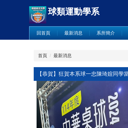
跳
球類運動學系
到
主
要
內
回首頁
最新消息
系所簡介
容
區
首頁
最新消息
【恭賀】狂賀本系球一忠陳琦媗同學當