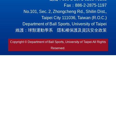
Fax：886-2-2875-1197
No.101, Sec. 2, Zhongcheng Rd., Shilin Dist.,
Taipei City 111036, Taiwan (R.O.C.)
Department of Ball Sports, University of Taipei
維護：球類運動學系 隱私權保護及資訊安全政策
Copyright © Department of Ball Sports, University of Taipei All Rights
Reserved.