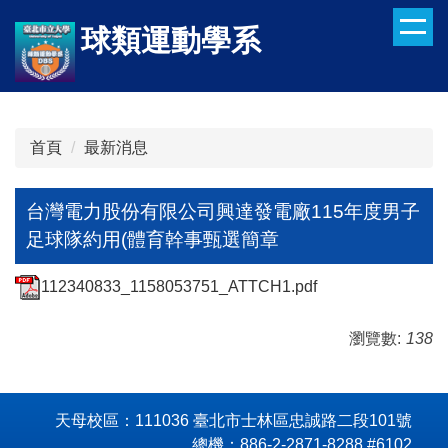
跳
球類運動學系
到
主
要
內
容
首頁
最新消息
區
台灣電力股份有限公司興達發電廠115年度男子
足球隊約用(體育幹事甄選簡章
112340833_1158053751_ATTCH1.pdf
瀏覽數:
138
天母校區：111036 臺北市士林區忠誠路二段101號
總機：886-2-2871-8288 #6102