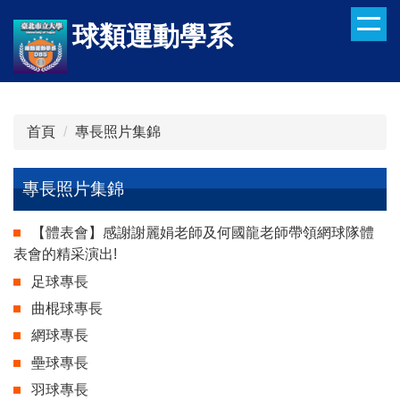
跳
球類運動學系
到
主
要
內
容
首頁
專長照片集錦
區
專長照片集錦
【體表會】感謝謝麗娟老師及何國龍老師帶領網球隊體
表會的精采演出!
足球專長
曲棍球專長
網球專長
壘球專長
羽球專長