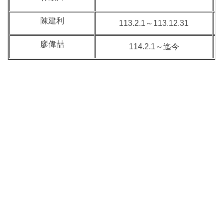
陳建利
113.2.1～113.12.31
廖偉喆
114.2.1～迄今
球類運動學系（Department of Ball Sports）運動種類計有籃球、排
球、棒球、羽球、網球、桌球、手球、足球、曲棍球、橄欖球、高
爾夫、保齡球、軟網等14種球類運動專長，每年級招生二班優秀運
動員。本系專任教師共有15位，有優秀的專業背景讓學生在運動專
業領域上有專業的學術指導，且教師們都擁有國家級教練證且參與
國際賽事經驗豐富，長期致力於運動訓練工作，並配合學校運動科
學研究所級運動技術研究所的互動支援，積極且有效地培訓國內優
秀選手，提升運動技能水準與競技成就，為國爭光。