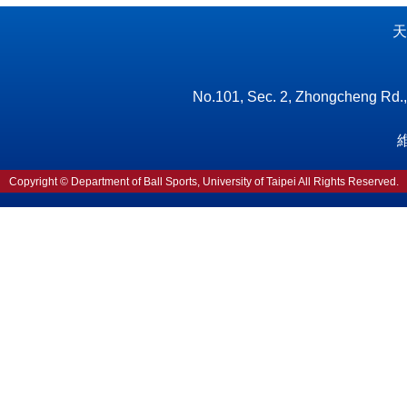
天
No.101, Sec. 2, Zhongcheng Rd., S
Copyright © Department of Ball Sports, University of Taipei All Rights Reserved.