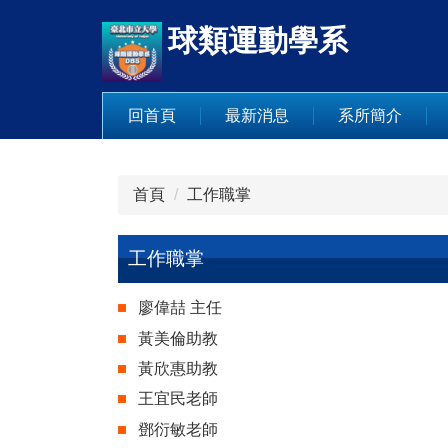
跳
球類運動學系
到
主
要
內
回首頁
最新消息
系所簡介
容
區
首頁
工作職掌
工作職掌
廖偉喆 主任
黃美倫助教
黃欣惠助教
王宜民老師
鄧衍敏老師