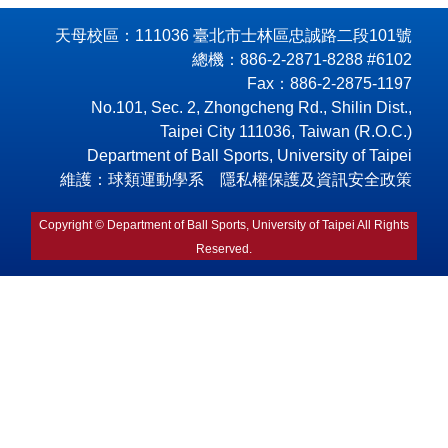
天母校區：111036 臺北市士林區忠誠路二段101號
總機：886-2-2871-8288 #6102
Fax：886-2-2875-1197
No.101, Sec. 2, Zhongcheng Rd., Shilin Dist.,
Taipei City 111036, Taiwan (R.O.C.)
Department of Ball Sports, University of Taipei
維護：球類運動學系 隱私權保護及資訊安全政策
Copyright © Department of Ball Sports, University of Taipei All Rights
Reserved.